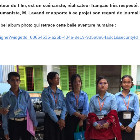
ateur du film, est un scénariste, réalisateur français très respect
umaniste, M. Lavandier apporte à ce projet son regard de journal
el album photo qui retrace cette belle aventure humaine :
-en-ligne?widgetId=68654535-a25b-434a-9e19-935a8e64a9c1&securityI